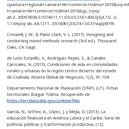
oyuntura+regional+camara+de+comercio+tolima+2016&oq=in
l+camara+de+comercio+tolima+2016&gs_l=psy-
ab.3...3009.9658.0.10749.11.11.0.0.0.0.218.1400.0j3j4.7.0....0.
1.1.64.psy-ab..4.6.1211...33i160k1j33i21k1.0.CXYvuppBYfk
Creswell, J. W., & Plano Clark, V. L. (2017). Designing and
conducting mixed methods research (3rd ed.). Thousand
Oaks, CA: Sage.
de León Estavillo, V., Rodríguez Reyes, S., & Canales
Carrizales, N. (2013). Condiciones de vida en comunidades
rurales y urbanas en la región centro desierto del estado
de Coahuila. Revista Global de Negocios, 1(2), 91-104.
Departamento Nacional de Planeación (DNP). (s.f.). Fichas
territoriales Ibagué Tolima. Recuperado de
https://terridata.dnp.gov.co/#/perfiles
García, N., Grifoni, A., López, J. y Mejía, D. (2013). La
educación financiera en América Latina y el Caribe. Serie de
políticas públicas y trasformación productiva, (12).