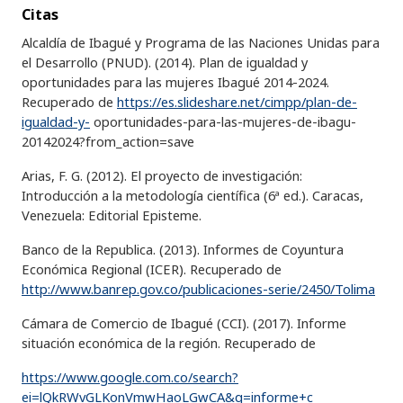
Citas
Alcaldía de Ibagué y Programa de las Naciones Unidas para
el Desarrollo (PNUD). (2014). Plan de igualdad y
oportunidades para las mujeres Ibagué 2014-2024.
Recuperado de
https://es.slideshare.net/cimpp/plan-de-
igualdad-y-
oportunidades-para-las-mujeres-de-ibagu-
20142024?from_action=save
Arias, F. G. (2012). El proyecto de investigación:
Introducción a la metodología científica (6ª ed.). Caracas,
Venezuela: Editorial Episteme.
Banco de la Republica. (2013). Informes de Coyuntura
Económica Regional (ICER). Recuperado de
http://www.banrep.gov.co/publicaciones-serie/2450/Tolima
Cámara de Comercio de Ibagué (CCI). (2017). Informe
situación económica de la región. Recuperado de
https://www.google.com.co/search?
ei=lQkRWvGLKonVmwHaoLGwCA&q=informe+c