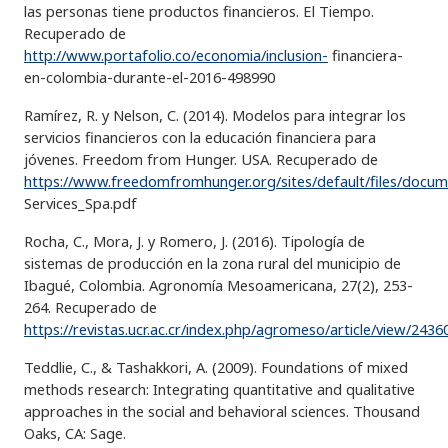
las personas tiene productos financieros. El Tiempo.
Recuperado de
http://www.portafolio.co/economia/inclusion-
financiera-
en-colombia-durante-el-2016-498990
Ramírez, R. y Nelson, C. (2014). Modelos para integrar los
servicios financieros con la educación financiera para
jóvenes. Freedom from Hunger. USA. Recuperado de
https://www.freedomfromhunger.org/sites/default/files/docu
Services_Spa.pdf
Rocha, C., Mora, J. y Romero, J. (2016). Tipología de
sistemas de producción en la zona rural del municipio de
Ibagué, Colombia. Agronomía Mesoamericana, 27(2), 253-
264. Recuperado de
https://revistas.ucr.ac.cr/index.php/agromeso/article/view/243
Teddlie, C., & Tashakkori, A. (2009). Foundations of mixed
methods research: Integrating quantitative and qualitative
approaches in the social and behavioral sciences. Thousand
Oaks, CA: Sage.