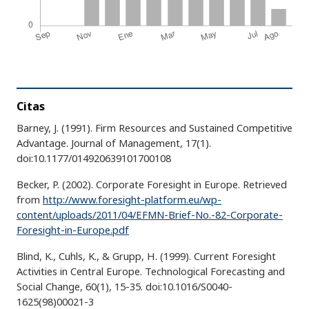
Citas
Barney, J. (1991). Firm Resources and Sustained Competitive
Advantage. Journal of Management, 17(1).
doi:10.1177/014920639101700108
Becker, P. (2002). Corporate Foresight in Europe. Retrieved
from
http://www.foresight-platform.eu/wp-
content/uploads/2011/04/EFMN-Brief-No.-82-Corporate-
Foresight-in-Europe.pdf
Blind, K., Cuhls, K., & Grupp, H. (1999). Current Foresight
Activities in Central Europe. Technological Forecasting and
Social Change, 60(1), 15-35. doi:10.1016/S0040-
1625(98)00021-3